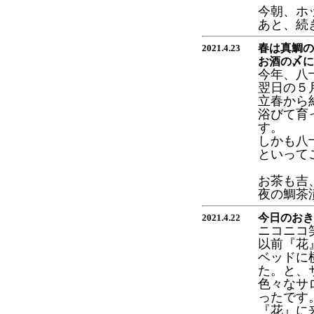
今朝、ホ
あと、続
春は真鯛の
2021.4.23
お酒の〆に
今年、八
翌日の５
立春から
浴びて育
す。
しかも八
といって
お茶も吉
夜の鯛茶
今日のおき
2021.4.22
ニコニコ
以前『花
ベッドに
た。と、
色々なサ
ったです
『花』に