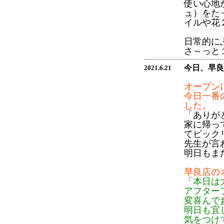
使い心地
ュ）をた
イルや花
日常的に
さ～っと
今日、早良
2021.6.21
オープン
今日一番
した。
「ありが
家に帰っ
てビック
先生が言
明日もま
早良店の
「本日は
アフター
変喜んで
明日も宜
気をつけ