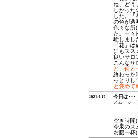
ね、どう
しかった
した。『
の色が透
色々な所
た。中々
験しまし
『花』は
にもススメ
良いサロ
こんなサ
と、何と
終わった
っとりし
と褒めて
今日は･･･
2021.4.17
スムージー
空き時間
今泉のス
お腹一杯