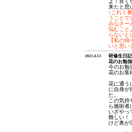
よ！良く
来たと思
↑これ１
うことでし
みなさー
悩むこと
らないと
【私の独
いと思い
研修生日記
2021.4.13
花のお勉強
今のお勉
花のお客
花に通う
に自身が
た。
この気持
ら施術者
いざやっ
難しい！
けど奥が