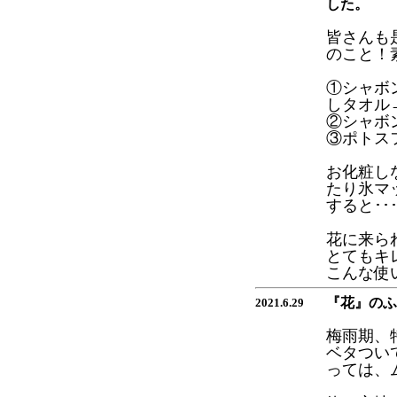
した。
皆さんも
のこと！
①シャボ
しタオル
②シャボ
③ポトス
お化粧し
たり氷マ
すると･
花に来ら
とてもキ
こんな使
『花』のふ
2021.6.29
梅雨期、
ベタつい
っては、