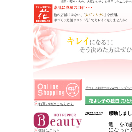
福岡・天神・大分、大豆レシチンを使用したエステサ
手づくり美顔サロン花のトップペ
お買い物はこちらから
感動しまし
2022.12.17
週一を3
になった
体験はこちら