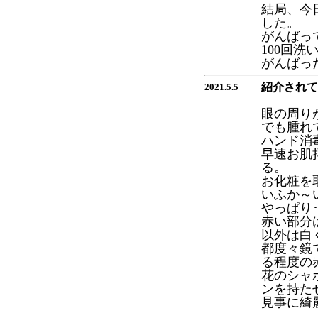
結局、今
した。
がんばって
100回洗
がんばっ
紹介されて
2021.5.5
眼の周り
でも腫れ
ハンド消
早速お肌
る。
お化粧を
いふか～
やっぱり
赤い部分
以外は白
都度々鏡
る程度の
花のシャ
ンを持た
見事に綺